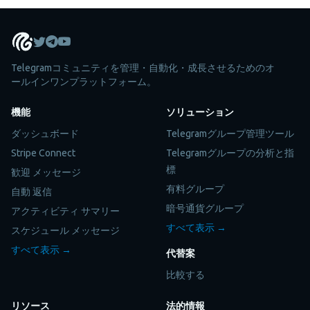
Telegramコミュニティを管理・自動化・成長させるためのオ
ールインワンプラットフォーム。
機能
ソリューション
ダッシュボード
Telegramグループ管理ツール
Stripe Connect
Telegramグループの分析と指
標
歓迎 メッセージ
有料グループ
自動 返信
暗号通貨グループ
アクティビティ サマリー
すべて表示 →
スケジュール メッセージ
すべて表示 →
代替案
比較する
リソース
法的情報