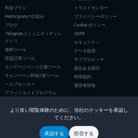
料金プラン
トラストセンター
Metricgramの仕組み
プライバシーポリシー
ブログ
Cookie ポリシー
Telegramコミュニティディレ
GDPR
クトリ
セキュリティ
無料ツール
データ処理
収益計算ツール
サブプロセッサ
エンゲージメント計算ツール
責任ある開示
キャンペーンROI計算ツール
利用規約
ヘルプセンター
運営者情報
アフィリエイトプログラム
サイトマップ
より良い閲覧体験のために、当社のクッキーを承認し
Trustpilot
てください。
Copyright © 2026 Metricgram. 全著作権所有。
承認する
拒否する