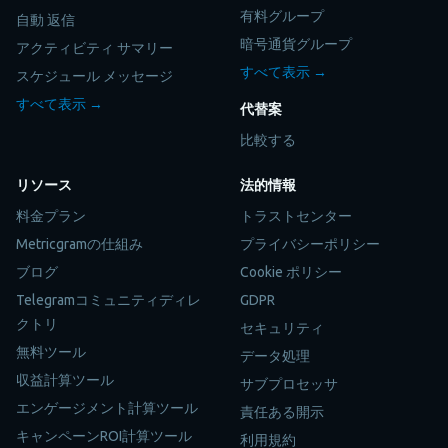
有料グループ
自動 返信
暗号通貨グループ
アクティビティ サマリー
すべて表示 →
スケジュール メッセージ
すべて表示 →
代替案
比較する
リソース
法的情報
料金プラン
トラストセンター
Metricgramの仕組み
プライバシーポリシー
ブログ
Cookie ポリシー
Telegramコミュニティディレ
GDPR
クトリ
セキュリティ
無料ツール
データ処理
収益計算ツール
サブプロセッサ
エンゲージメント計算ツール
責任ある開示
キャンペーンROI計算ツール
利用規約