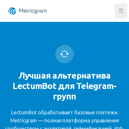
Отк
Лучшая альтернатива
LectumBot для Telegram-
групп
LectumBot обрабатывает базовые платежи.
Metricgram — полная платформа управления
сообществом с аналитикой, геймификацией, ИИ-