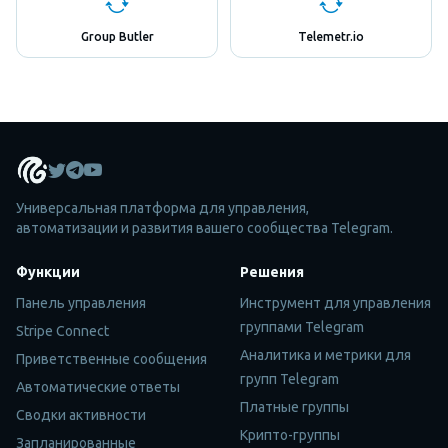
Group Butler
Telemetr.io
Универсальная платформа для управления,
автоматизации и развития вашего сообщества Telegram.
Функции
Решения
Панель управления
Инструмент для управления
группами Telegram
Stripe Connect
Аналитика и метрики для
Приветственные сообщения
групп Telegram
Автоматические ответы
Платные группы
Сводки активности
Крипто-группы
Запланированные