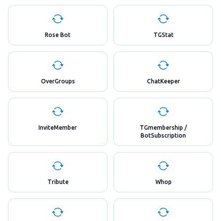
Rose Bot
TGStat
OverGroups
ChatKeeper
InviteMember
TGmembership /
BotSubscription
Tribute
Whop