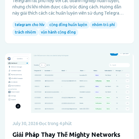
Telegram rất phù hợp với các doanh nghiệp huấn luyện,
nhưng chỉ khi nhóm được cấu trúc đúng cách. Hướng dẫn
này giải thích cách các huấn luyện viên sử dụng Telegram
cho các chương trình trả phí, hỗ trợ, trách nhiệm và giữ chân
telegram cho hlv
cộng đồng huấn luyện
nhóm trả phí
khách hàng mà không gây quá tải cho quản trị viên.
trách nhiệm
vận hành cộng đồng
July 30, 2026
·
Đọc trong 4 phút
Giải Pháp Thay Thế Mighty Networks