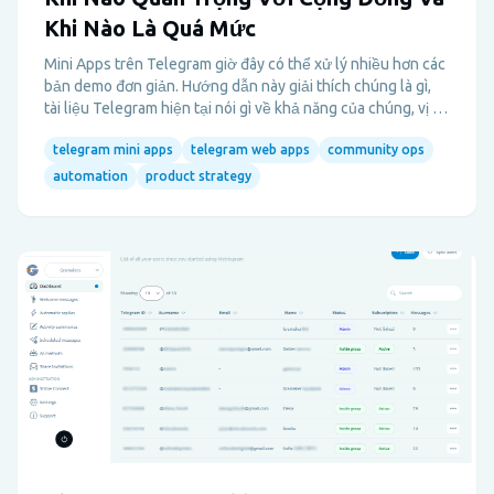
Khi Nào Là Quá Mức
Mini Apps trên Telegram giờ đây có thể xử lý nhiều hơn các
bản demo đơn giản. Hướng dẫn này giải thích chúng là gì,
tài liệu Telegram hiện tại nói gì về khả năng của chúng, vị trí
của chúng trong phễu cộng đồng, và khi nào bạn không nên
telegram mini apps
telegram web apps
community ops
xây dựng một Mini App.
automation
product strategy