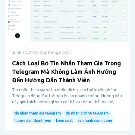
June 22, 2026
·
Đọc trong 6 phút
Cách Loại Bỏ Tin Nhắn Tham Gia Trong
Telegram Mà Không Làm Ảnh Hưởng
Đến Hướng Dẫn Thành Viên
Tin nhắn tham gia và tin nhắn dịch vụ có thể khiến nhóm
Telegram đông đúc trở nên ồn ào nhanh chóng. Hướng dẫn
này giải thích những gì bạn có thể và không thể loại bỏ,
cách thiết lập gọn gàng hơn, và làm thế nào để giữ cho quá
tin nhan tham gia telegram
tin nhan dich vu telegram
trình hướng dẫn thành viên rõ ràng mà không làm ngập tràn
cuộc trò chuyện.
huong dan thanh vien
kiem soat
van hanh cong dong