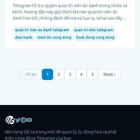
Telegram hỗ trợ quyền quản trị viên ẩn danh trong nhóm và
kênh. Hướng dẫn này giải thích khi nào quản trị viên ẩn
danh hữu ích, những đánh đổi mà nó tạo ra, và tại sao đây
nên là quyết định quản trị, không chỉ là một tùy chọn bật
quan tri vien an danh telegram
quan tri vien telegram
tắt.
dieu hanh
niem tin cong dong
hoat dong cong dong
‹ Prev
1
2
3
4
5
Next ›
Nền tảng tất cả trong một để quản lý, tự động hóa và phát
triển cộng đồng Telegram của bạn.