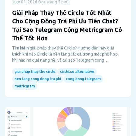
July 02, 2026
·
Đọc trong 5 phút
Giải Pháp Thay Thế Circle Tốt Nhất
Cho Cộng Đồng Trả Phí Ưu Tiên Chat?
Tại Sao Telegram Cộng Metricgram Có
Thể Tốt Hơn
Tìm kiếm giải pháp thay thế Circle? Hướng dẫn này giải
thích khi nào Circle là nền tảng tất cả trong một phù hợp,
khi nào nó quá nặng nề, và tại sao Telegram cộng
Metricgram có thể là lựa chọn mạnh mẽ hơn cho các cộng
giai phap thay the circle
circle.so alternative
đồng ưu tiên chat.
nen tang cong dong tra phi
cong dong telegram
metricgram