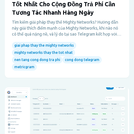
Tốt Nhất Cho Cộng Đồng Trả Phí Cần
Tương Tác Nhanh Hàng Ngày
Tìm kiếm giải pháp thay thế Mighty Networks? Hướng dẫn
này giải thích điểm mạnh của Mighty Networks, khi nào nó
có thể quá nặng nề, và lý do tại sao Telegram kết hợp với
Metricgram có thể tốt hơn cho các cộng đồng trả phí phát
giai phap thay the mighty networks
triển nhanh.
mighty networks thay the tot nhat
nen tang cong dong tra phi
cong dong telegram
metricgram