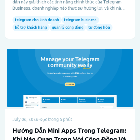
dẫn này giải thích các tính năng chính thức của Telegram
Business, doanh nghiệp nào thực sự hưởng lợi, và khi nào
các nhà quản lý cộng đồng cần nhiều hơn một hộp thư kinh
telegram cho kinh doanh
telegram business
doanh cá nhân.
hỗ trợ khách hàng
quản lý cộng đồng
tự động hóa
July 06, 2026
·
Đọc trong 5 phút
Hướng Dẫn Mini Apps Trong Telegram:
Khi Nào Quan Trọng Với Cộng Đồng Và