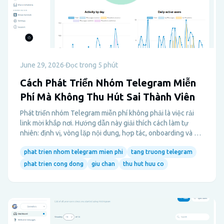
June 29, 2026
·
Đọc trong 5 phút
Cách Phát Triển Nhóm Telegram Miễn
Phí Mà Không Thu Hút Sai Thành Viên
Phát triển nhóm Telegram miễn phí không phải là việc rải
link mời khắp nơi. Hướng dẫn này giải thích cách làm tự
nhiên: định vị, vòng lặp nội dung, hợp tác, onboarding và giữ
chân trước khi bạn chi tiền cho quảng cáo.
phat trien nhom telegram mien phi
tang truong telegram
phat trien cong dong
giu chan
thu hut huu co