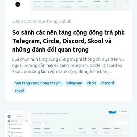
July 27, 2026
·
Đọc trong 5 phút
So sánh các nền tảng cộng đồng trả phí:
Telegram, Circle, Discord, Skool và
những đánh đổi quan trọng
Lựa chọn nền tảng cộng đồng trả phí không chỉ dựa trên vẻ
ngoài. Hướng dẫn này so sánh Telegram, Circle, Discord và
Skool qua lăng kính vận hành cộng đồng, kiếm tiền,
onboarding và quyền sở hữu để bạn chọn được bộ công cụ
nen tang cong dong tra phi
telegram
circle
discord
phù hợp.
skool