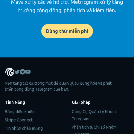
Mava xử lý các vé hỗ trợ. Metricgram xử lý tăng
trưởng cộng đồng, phân tích và kiếm tiền.
Dùng thử miễn phí
Nền tảng tất cả trong một để quản lý, tự động hóa và phát
triển cộng đồng Telegram của bạn.
Tính Năng
Giải pháp
Bảng điều khiển
Công Cụ Quản Lý Nhóm
Telegram
Stripe Connect
Phân tích & Chỉ số Nhóm
Tin nhắn chào mừng