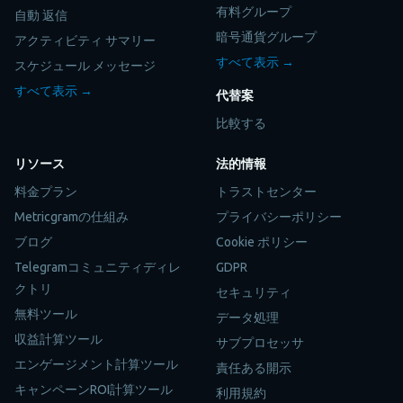
有料グループ
自動 返信
暗号通貨グループ
アクティビティ サマリー
すべて表示 →
スケジュール メッセージ
すべて表示 →
代替案
比較する
リソース
法的情報
料金プラン
トラストセンター
Metricgramの仕組み
プライバシーポリシー
ブログ
Cookie ポリシー
Telegramコミュニティディレ
GDPR
クトリ
セキュリティ
無料ツール
データ処理
収益計算ツール
サブプロセッサ
エンゲージメント計算ツール
責任ある開示
キャンペーンROI計算ツール
利用規約