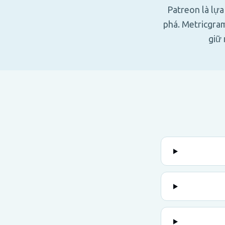
Patreon là lự
phá. Metricgra
giữ 