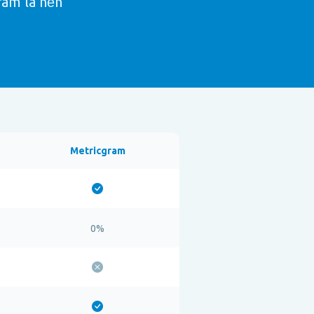
ram là nền
Metricgram
0%