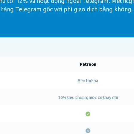
hu tới 12% và hoạt động ngoài Telegram. Metricg
tảng Telegram gốc với phí giao dịch bằng không.
Patreon
Bên thứ ba
10% tiêu chuẩn; mức cũ thay đổi