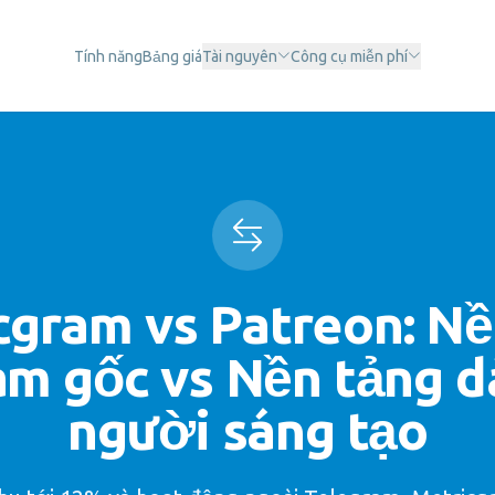
Tính năng
Bảng giá
Tài nguyên
Công cụ miễn phí
cgram vs Patreon: Nề
am gốc vs Nền tảng d
người sáng tạo