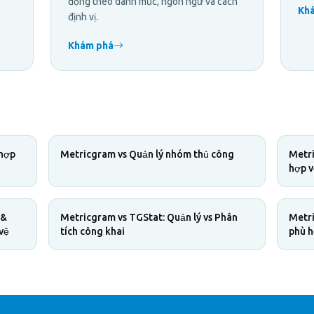
động theo danh mục, ngôn ngữ và cách
Kh
định vị.
Khám phá
 hợp
Metricgram vs Quản lý nhóm thủ công
Metri
hợp v
 &
Metricgram vs TGStat: Quản lý vs Phân
Metri
vệ
tích công khai
phù h