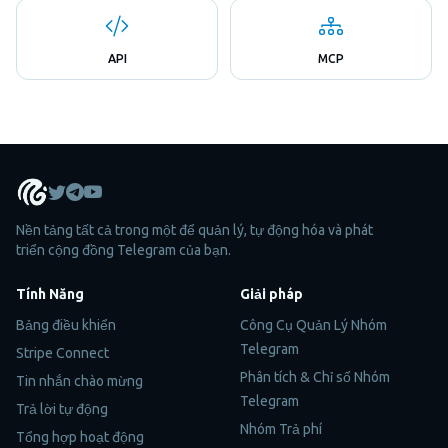
API
MCP
Nền tảng tất cả trong một để quản lý, tự động hóa và phát
triển cộng đồng Telegram của bạn.
Tính Năng
Giải pháp
Bảng điều khiển
Công Cụ Quản Lý Nhóm
Telegram
Stripe Connect
Phân tích & Chỉ số Nhóm
Tin nhắn chào mừng
Telegram
Trả lời tự động
Nhóm Trả phí
Tổng hợp hoạt động