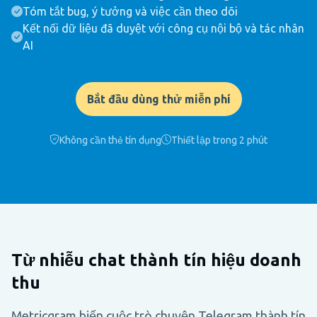
Tóm tắt bug, ý tưởng và việc cần theo dõi
Kết nối dữ liệu đã duyệt với công cụ nội bộ và tác nhân
AI
Bắt đầu dùng thử miễn phí
Không cần thẻ tín dụng
Thiết lập trong 2 phút
Từ nhiễu chat thành tín hiệu doanh
thu
Metricgram biến cuộc trò chuyện Telegram thành tín