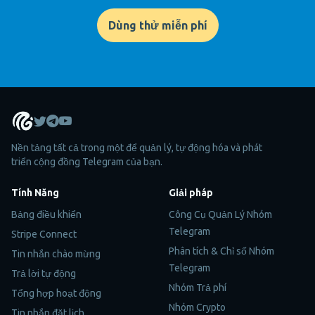
Dùng thử miễn phí
Nền tảng tất cả trong một để quản lý, tự động hóa và phát
triển cộng đồng Telegram của bạn.
Tính Năng
Giải pháp
Bảng điều khiển
Công Cụ Quản Lý Nhóm
Telegram
Stripe Connect
Phân tích & Chỉ số Nhóm
Tin nhắn chào mừng
Telegram
Trả lời tự động
Nhóm Trả phí
Tổng hợp hoạt động
Nhóm Crypto
Tin nhắn đặt lịch