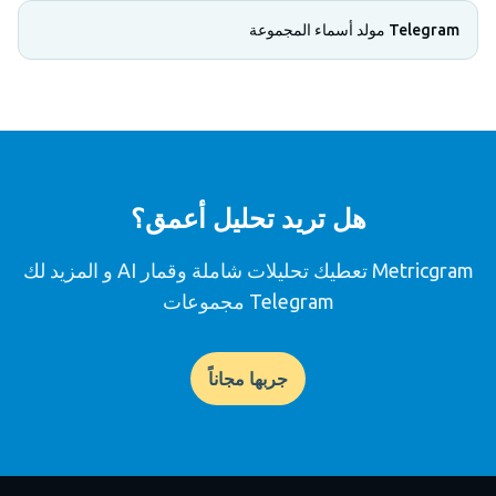
Telegram مولد أسماء المجموعة
هل تريد تحليل أعمق؟
Metricgram تعطيك تحليلات شاملة وقمار AI و المزيد لك
Telegram مجموعات
جربها مجاناً