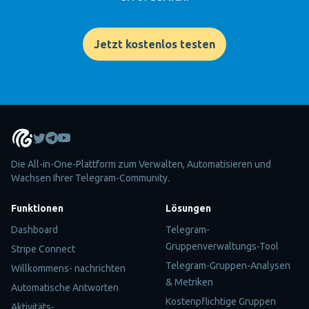
Jetzt kostenlos testen
Die All-in-One-Plattform zum Verwalten, Automatisieren und
Wachsen Ihrer Telegram-Community.
Funktionen
Lösungen
Dashboard
Telegram-
Gruppenverwaltungs-Tool
Stripe Connect
Telegram-Gruppen-Analysen
Willkommens- nachrichten
& Metriken
Automatische Antworten
Kostenpflichtige Gruppen
Aktivitäts-