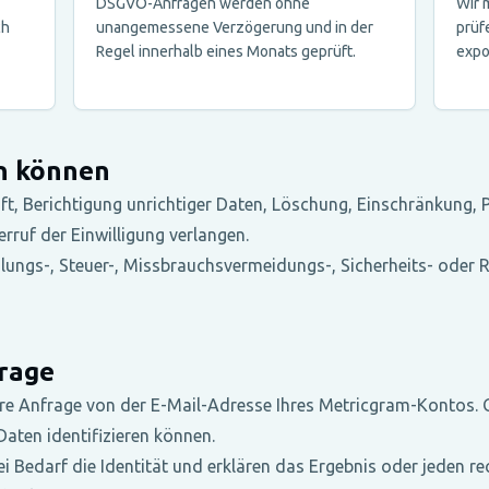
DSGVO-Anfragen werden ohne
Wir 
ch
unangemessene Verzögerung und in der
prüf
Regel innerhalb eines Monats geprüft.
expo
en können
ft, Berichtigung unrichtiger Daten, Löschung, Einschränkung, 
ruf der Einwilligung verlangen.
ahlungs-, Steuer-, Missbrauchsvermeidungs-, Sicherheits- oder
frage
are Anfrage von der E-Mail-Adresse Ihres Metricgram-Kontos.
aten identifizieren können.
bei Bedarf die Identität und erklären das Ergebnis oder jeden