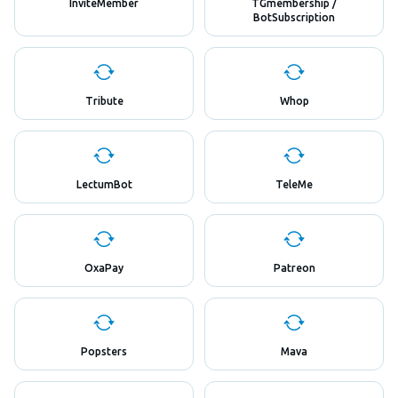
InviteMember
TGmembership /
BotSubscription
Tribute
Whop
LectumBot
TeleMe
OxaPay
Patreon
Popsters
Mava