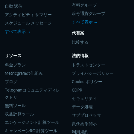
有料グループ
自動 返信
暗号通貨グループ
アクティビティ サマリー
すべて表示 →
スケジュール メッセージ
すべて表示 →
代替案
比較する
リソース
法的情報
料金プラン
トラストセンター
Metricgramの仕組み
プライバシーポリシー
ブログ
Cookie ポリシー
Telegramコミュニティディレ
GDPR
クトリ
セキュリティ
無料ツール
データ処理
収益計算ツール
サブプロセッサ
エンゲージメント計算ツール
責任ある開示
キャンペーンROI計算ツール
利用規約