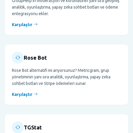
GroupHelp'in moderasyon ve korumasının yanı sıra gelişmiş
analitik, oyunlaştırma, yapay zeka sohbet botları ve ödeme
entegrasyonu ekler.
Karşılaştır
Rose Bot
Rose Bot alternatifi mi arıyorsunuz? Metricgram, grup
yönetiminin yanı sıra analitik, oyunlaştırma, yapay zeka
sohbet botları ve Stripe ödemeleri sunar.
Karşılaştır
TGStat