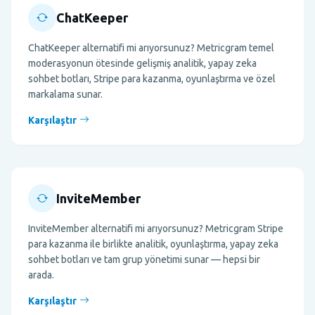
ChatKeeper
ChatKeeper alternatifi mi arıyorsunuz? Metricgram temel
moderasyonun ötesinde gelişmiş analitik, yapay zeka
sohbet botları, Stripe para kazanma, oyunlaştırma ve özel
markalama sunar.
Karşılaştır
InviteMember
InviteMember alternatifi mi arıyorsunuz? Metricgram Stripe
para kazanma ile birlikte analitik, oyunlaştırma, yapay zeka
sohbet botları ve tam grup yönetimi sunar — hepsi bir
arada.
Karşılaştır