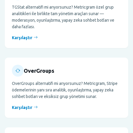
TGStat alternatifi mi arıyorsunuz? Metricgram özel grup
analitikleri ile birlikte tam yönetim araçları sunar —
moderasyon, oyunlaştırma, yapay zeka sohbet botları ve
daha fazlası.
Karşılaştır
OverGroups
OverGroups alternatifi mi arıyorsunuz? Metricgram, Stripe
ödemelerinin yanı sıra analitik, oyunlaştırma, yapay zeka
sohbet botları ve eksiksiz grup yönetimi sunar.
Karşılaştır