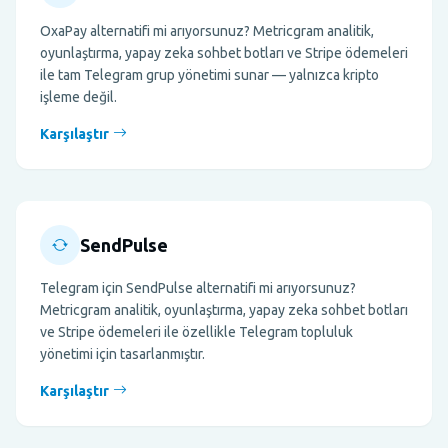
OxaPay alternatifi mi arıyorsunuz? Metricgram analitik,
oyunlaştırma, yapay zeka sohbet botları ve Stripe ödemeleri
ile tam Telegram grup yönetimi sunar — yalnızca kripto
işleme değil.
Karşılaştır
SendPulse
Telegram için SendPulse alternatifi mi arıyorsunuz?
Metricgram analitik, oyunlaştırma, yapay zeka sohbet botları
ve Stripe ödemeleri ile özellikle Telegram topluluk
yönetimi için tasarlanmıştır.
Karşılaştır