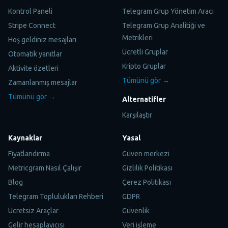
Kontrol Paneli
Telegram Grup Yönetim Aracı
Stripe Connect
Telegram Grup Analitiği ve
Metrikleri
Hoş geldiniz mesajları
Ücretli Gruplar
Otomatik yanıtlar
Kripto Gruplar
Aktivite özetleri
Tümünü gör →
Zamanlanmış mesajlar
Tümünü gör →
Alternatifler
Karşılaştır
Kaynaklar
Yasal
Fiyatlandırma
Güven merkezi
Metricgram Nasıl Çalışır
Gizlilik Politikası
Blog
Çerez Politikası
Telegram Toplulukları Rehberi
GDPR
Ücretsiz Araçlar
Güvenlik
Gelir hesaplayıcısı
Veri işleme