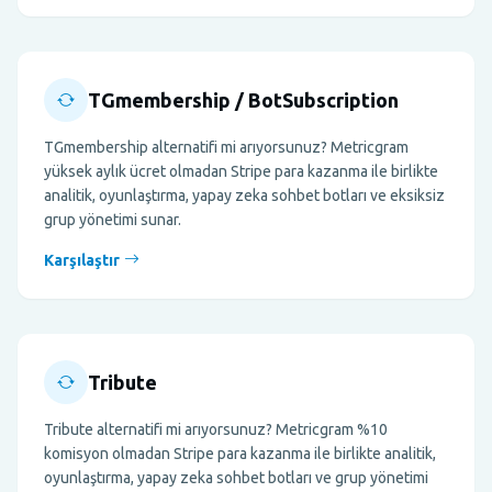
TGmembership / BotSubscription
TGmembership alternatifi mi arıyorsunuz? Metricgram
yüksek aylık ücret olmadan Stripe para kazanma ile birlikte
analitik, oyunlaştırma, yapay zeka sohbet botları ve eksiksiz
grup yönetimi sunar.
Karşılaştır
Tribute
Tribute alternatifi mi arıyorsunuz? Metricgram %10
komisyon olmadan Stripe para kazanma ile birlikte analitik,
oyunlaştırma, yapay zeka sohbet botları ve grup yönetimi