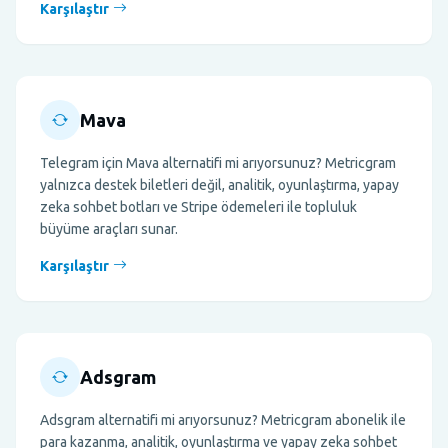
Karşılaştır
Mava
Telegram için Mava alternatifi mi arıyorsunuz? Metricgram
yalnızca destek biletleri değil, analitik, oyunlaştırma, yapay
zeka sohbet botları ve Stripe ödemeleri ile topluluk
büyüme araçları sunar.
Karşılaştır
Adsgram
Adsgram alternatifi mi arıyorsunuz? Metricgram abonelik ile
para kazanma, analitik, oyunlaştırma ve yapay zeka sohbet