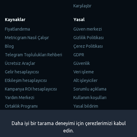
Karşılaştır
Kaynaklar
Yasal
Fiyatlandırma
Güven merkezi
Metricgram Nasıl Çalışır
Gizlilik Politikası
Blog
Çerez Politikası
Telegram Toplulukları Rehberi
GDPR
Ücretsiz Araçlar
Güvenlik
Gelir hesaplayıcısı
Veri işleme
Etkileşim hesaplayıcısı
Alt işleyiciler
Kampanya ROI hesaplayıcısı
Sorumlu açıklama
Yardım Merkezi
Kullanım koşulları
Ortaklık Programı
Yasal bildirim
Site Haritası
Daha iyi bir tarama deneyimi için çerezlerimizi kabul
Trustpilot
edin.