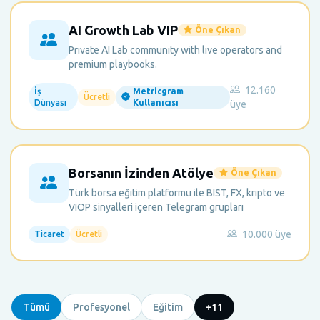
AI Growth Lab VIP
Öne Çıkan
Private AI Lab community with live operators and
premium playbooks.
12.160
İş
Metricgram
Ücretli
Dünyası
Kullanıcısı
üye
Borsanın İzinden Atölye
Öne Çıkan
Türk borsa eğitim platformu ile BIST, FX, kripto ve
VIOP sinyalleri içeren Telegram grupları
10.000 üye
Ticaret
Ücretli
Tümü
Profesyonel
Eğitim
+11