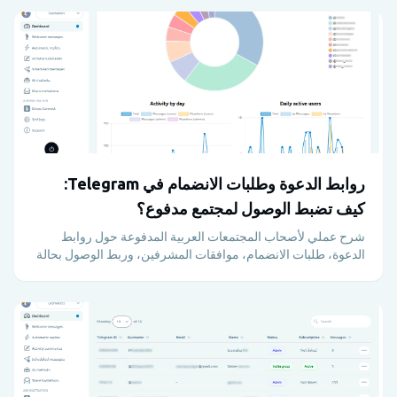
روابط الدعوة وطلبات الانضمام في Telegram:
كيف تضبط الوصول لمجتمع مدفوع؟
شرح عملي لأصحاب المجتمعات العربية المدفوعة حول روابط
الدعوة، طلبات الانضمام، موافقات المشرفين، وربط الوصول بحالة
الدفع عبر Stripe وMetricgram.