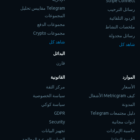
Stripe Connect
Telegram مقاييس تحليل
رسائل الترحيب
المجموعات
الردود التلقائية
مجموعات الدفع
ملخصات النشاط
مجموعات Crypto
رسائل مجدولة
شاهد كل
شاهد كل
البدائل
قارن
الموارد
القانونية
الأسعار
مركز الثقة
كيف Metricgram الأشغال
سياسة الخصوصية
المدونة
سياسة كوكي
دليل مجتمعات Telegram
GDPR
أدوات مجانية
Security
حاسبة الإيرادات
تجهيز البيانات
حاسبة التفاعل
الجهات الفرعية المعالجة