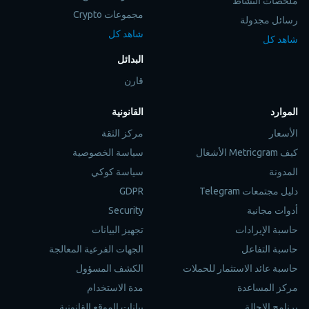
ملخصات النشاط
مجموعات Crypto
رسائل مجدولة
شاهد كل
شاهد كل
البدائل
قارن
الموارد
القانونية
الأسعار
مركز الثقة
كيف Metricgram الأشغال
سياسة الخصوصية
المدونة
سياسة كوكي
دليل مجتمعات Telegram
GDPR
أدوات مجانية
Security
حاسبة الإيرادات
تجهيز البيانات
حاسبة التفاعل
الجهات الفرعية المعالجة
حاسبة عائد الاستثمار للحملات
الكشف المسؤول
مركز المساعدة
مدة الاستخدام
برنامج الإحالة
بيانات الموقع القانونية