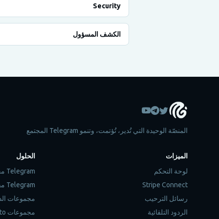
Security
الكشف المسؤول
المنصّة الوحيدة التي تُدير، تُؤتمت، وتنمو Telegram المجتمع
الميزات
الحلول
لوحة التحكم
Telegram مجموعة الأدوات الإدارية
Stripe Connect
Telegram مقاييس تحليل المجموعات
رسائل الترحيب
مجموعات الد
الردود التلقائية
مجموعات Crypto