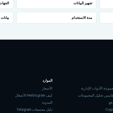
تجهيز البيانات
الجهات 
مدة الاستخدام
بيانات 
الموارد
الأسعار
كيف Metricgram الأشغال
فع
المدونة
دليل مجتمعات Telegram