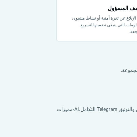
ف المسؤول
الإبلاغ عن ثغرة أمنية أو نشاط مشبوه،
لومات التي ينبغي تضمينها لتسريع
جعة.
Metricgram استخدام مقدمي الخدمات المتخصصين للمدفوعات والبريد الإلكتروني والهياكل الأساسية والمحللين والتوثيق Telegram التكامل،AI-مميزات