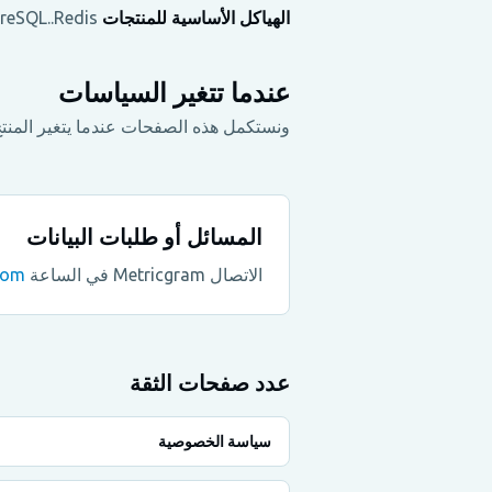
الهياكل الأساسية للمنتجات
AWS..PostgreSQL..Redis(و) دعم رصد التطبيقات الاستضافة والتخزين والعمليات.
عندما تتغير السياسات
ونستكمل هذه الصفحات عندما يتغير المنتج أ
المسائل أو طلبات البيانات
الاتصال Metricgram في الساعة
com
عدد صفحات الثقة
سياسة الخصوصية