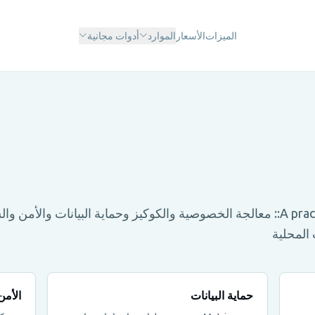
الميزات
الأسعار
الموارد
أدوات مجانية
A practical overview of howMetricgram:: معالجة الخصوصية والكوكيز وحماية البيانات والأم
حماية البيانات
الأم