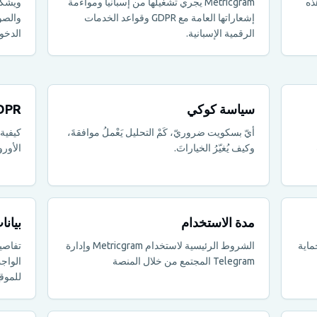
ذه
Metricgram يجري تشغيلها من إسبانيا ومواءمة
ويشكل
إشعاراتها العامة مع GDPR وقواعد الخدمات
والصو
الرقمية الإسبانية.
الدخو
سياسة كوكي
DPR
أيّ بسكويت ضروريّ، كَمْ التحليل يَعْملُ موافقةَ،
كيفية
وكيف يُغيّرُ الخياراتَ.
الأور
مدة الاستخدام
بيانا
ماية
الشروط الرئيسية لاستخدام Metricgram وإدارة
تفاصي
Telegram المجتمع من خلال المنصة
الواج
للموق