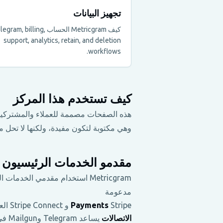
تجهيز البيانات
كيف Metricgram الحساب gram, billing
support, analytics, retain, and deletion
workflows.
كيف تستخدم هذا المركز
هذه الصفحات مصممة للعملاء والمشتركين والشركاء وأي شخص يقيّم
وهي مكتوبة لتكون مفيدة، ولكنها لا تحل مح
مقدمو الخدمات الرئيسيون
مدعومة
Stripe و Stripe Connect العملية SaaS اشتراكات ومدفوعات مجتمعية مدفوعة
Payments
الاتصالات
يساعد Telegram وMailgun في إيصال رسائل البوت وأحداث المجتمع ورسائل البريد الإلكتروني.