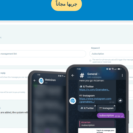
جربها مجاناً