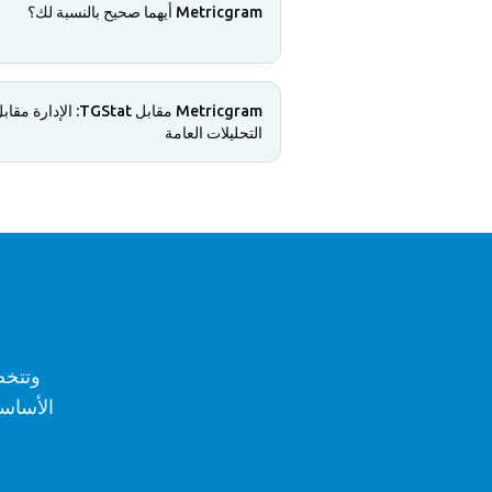
Metricgram أيهما صحيح بالنسبة لك؟
Metricgram مقابل TGStat: الإدارة مق
التحليلات العامة
وتتخص