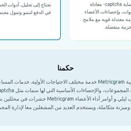
تحتاج إلى ملامح قوية للإعتدال والحماية captcha- معاداة
لقنوات، وإحصاءات الأعضاء
في الدفع لتنمو وتمول مجت
مة معتدلة قوية مع ملامح
حزمة منفصلة.
حكمنا
المساعدة الجماعية Metricgram خدمة مختلف الاحتياجات الأولية. خدما
للطوابق و أسلوب ليلي و أوامر أداء الأعضاء ricgram
ميزنة متكاملة. ويستخدم العديد من المشغلين معا لإدارة المج