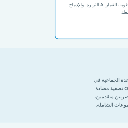
تحتاج إلى تحليل، أدوات الخطوبة، القمار AI الثرثرة، والإدماج
معك
ت المساعدة الجماعية في
الاعتدال، وحماية المجموعات، والإحصاءات الأساسية التي لها سمات مثل captcha تصفية مضادة
Met حشرات في محللين بصريين متقدمين،
موعات الشاملة.