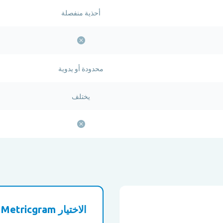
أحذية منفصلة
محدودة أو يدوية
يختلف
الاختيار Metricgram إذا...