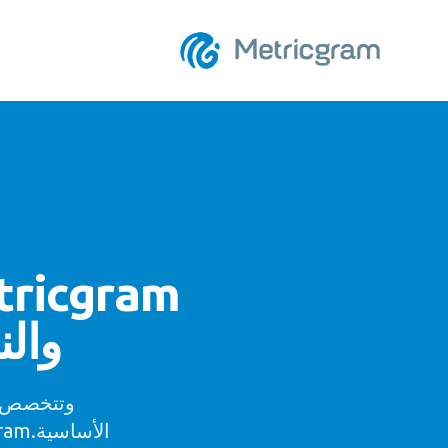
والن
وتتخصص ا