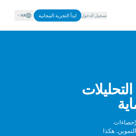
ابدأ التجربة المجانية
تسجيل الدخول
AR
Metricgr مقابل GroupHelp: التحليلات
اية
إحصاءات
ة، والتموين. هكذا