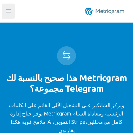
فتح ا
Metricgram هذا صحيح بالنسبة لك
Telegram مجموعة؟
ويركز الشاتكير على التشغيل الآلي القائم على الكلمات
الرئيسية ومعاداة السبام.Metricgram يوفر جناح إدارة
كامل مع محللين،Stripe التموين،AI-ملامح قوية هكذا
يقارنون