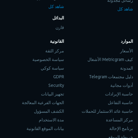
رسائل مجدولة
شاهد كل
شاهد كل
البدائل
قارن
الموارد
القانونية
الأسعار
مركز الثقة
كيف Metricgram الأشغال
سياسة الخصوصية
المدونة
سياسة كوكي
دليل مجتمعات Telegram
GDPR
أدوات مجانية
Security
حاسبة الإيرادات
تجهيز البيانات
حاسبة التفاعل
الجهات الفرعية المعالجة
حاسبة عائد الاستثمار للحملات
الكشف المسؤول
مركز المساعدة
مدة الاستخدام
برنامج الإحالة
بيانات الموقع القانونية
خريطة الموقع