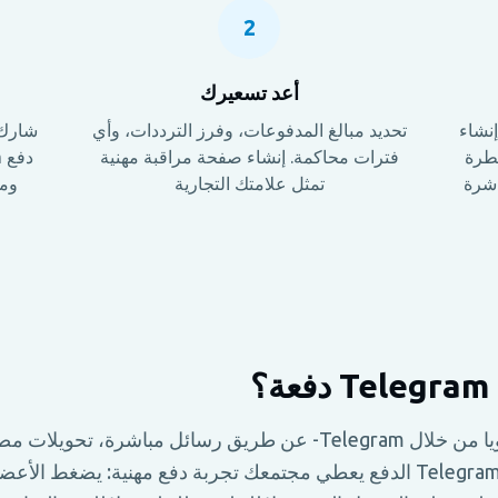
2
أعد تسعيرك
اب (أو إنشاء
تحديد مبالغ المدفوعات، وفرز الترددات، وأي
شارك 
السيطرة
فترات محاكمة. إنشاء صفحة مراقبة مهنية
اشرة
تمثل علامتك التجارية
ومن
؟
تحصيل المدفوعات يدويا من خلال Telegram- عن طريق رسائل مباشرة، 
فوضوي ولا يضخ. ألف Telegram الدفع يعطي مجتمعك تجربة دفع مهنية: يضغط 