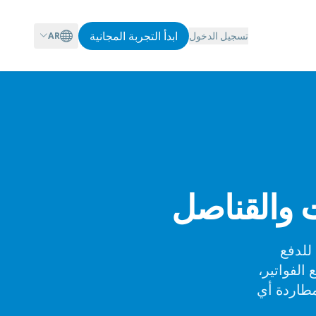
ابدأ التجربة المجانية
تسجيل الدخول
AR
ق مهني للدفع
مج مع Stripe للتعامل مع الفواتير،
مطاردة أي