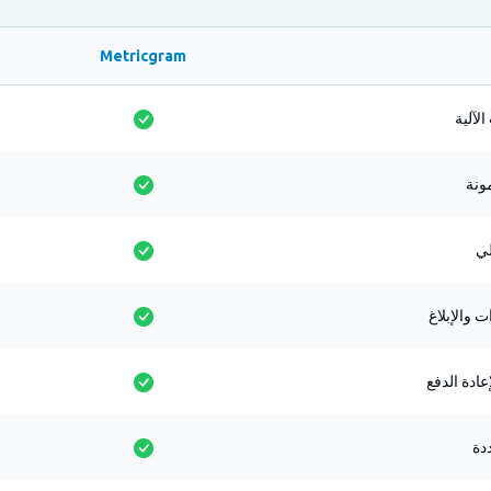
Metricgram
لآلية
لي
ت والإبلاغ
ادة الدفع
دة