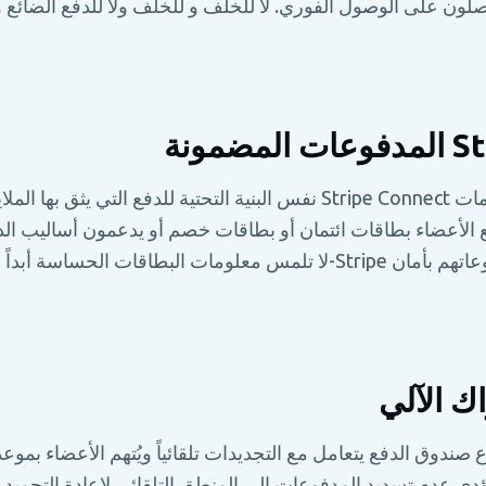
ون على الوصول الفوري. لا للخلف و للخلف ولا للدفع الضائع و
Metricgram الاستخدامات Stripe Connect نفس البنية التحتية للدفع الت
ع الأعضاء بطاقات ائتمان أو بطاقات خصم أو يدعمون أساليب الدف
لومات البطاقات الحساسة أبداً
اك الآلي
صندوق الدفع يتعامل مع التجديدات تلقائياً ويُتهم الأعضاء بموع
دي عدم تسديد المدفوعات إلى المنطق التلقائي لإعادة التجميد 