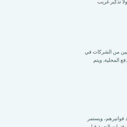
لا تذكير غريب
ي يثق بها الملايين من الشركات في
ع المحلية. ويتم
د فواتيرهم، ويستمر
وفترات النعمة قبل