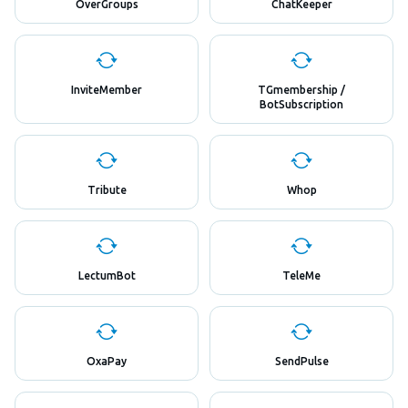
OverGroups
ChatKeeper
InviteMember
TGmembership /
BotSubscription
Tribute
Whop
LectumBot
TeleMe
OxaPay
SendPulse