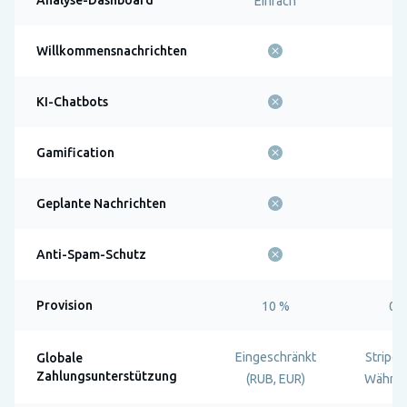
Einfach
Willkommensnachrichten
KI-Chatbots
Gamification
Geplante Nachrichten
Anti-Spam-Schutz
Provision
10 %
0 
Eingeschränkt
Stripe 
Globale
Zahlungsunterstützung
(RUB, EUR)
Währun