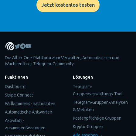
Jetzt kostenlos testen
Die All-in-One-Plattform zum Verwalten, Automatisieren und
Wachsen Ihrer Telegram-Community.
Funktionen
Lösungen
Dashboard
Telegram-
Gruppenverwaltungs-Tool
Stripe Connect
Telegram-Gruppen-Analysen
Willkommens- nachrichten
& Metriken
Automatische Antworten
Kostenpflichtige Gruppen
Aktivitäts-
Krypto-Gruppen
zusammenfassungen
Alle ansehen →