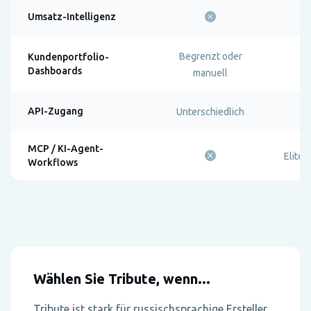
Umsatz-Intelligenz
Begrenzt oder
Kundenportfolio-
Dashboards
manuell
API-Zugang
Unterschiedlich
MCP / KI-Agent-
Elite-
Workflows
Wählen Sie Tribute, wenn...
Tribute ist stark für russischsprachige Ersteller,