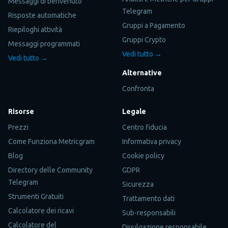
Messaggi di benvenuto
Telegram
Risposte automatiche
Gruppi a Pagamento
Riepiloghi attività
Gruppi Crypto
Messaggi programmati
Vedi tutto →
Vedi tutto →
Alternative
Confronta
Risorse
Legale
Prezzi
Centro fiducia
Come Funziona Metricgram
Informativa privacy
Blog
Cookie policy
Directory delle Community
GDPR
Telegram
Sicurezza
Strumenti Gratuiti
Trattamento dati
Calcolatore dei ricavi
Sub-responsabili
Calcolatore del
Divulgazione responsabile