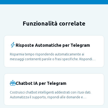
Funzionalità correlate
Risposte Automatiche per Telegram
Risparmia tempo rispondendo automaticamente ai
messaggi contenenti parole o frasi specifiche. Rispondi
alle FAQ, condividi risorse e guida i membri — tutto in
automatico.
Chatbot IA per Telegram
Costruisci chatbot intelligenti addestrati con i tuoi dati.
Automatizza il supporto, rispondi alle domande e
arricchisci l'esperienza dei tuoi membri 24 ore su 24.