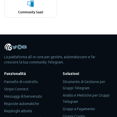
Community SaaS
La piattaforma all-in-one per gestire, automatizzare e far
crescere la tua community Telegram.
Funzionalità
Soluzioni
Pannello di controllo
Strumento di Gestione per
Gruppi Telegram
Stripe Connect
Analisi e Metriche per Gruppi
Messaggi di benvenuto
Telegram
Risposte automatiche
Gruppi a Pagamento
Riepiloghi attività
Gruppi Crypto