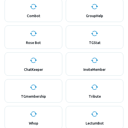
Combot
GroupHelp
Rose Bot
TGStat
ChatKeeper
InviteMember
TGmembership
Tribute
Whop
LectumBot