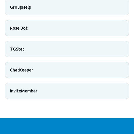
GroupHelp
Rose Bot
TGStat
ChatKeeper
InviteMember