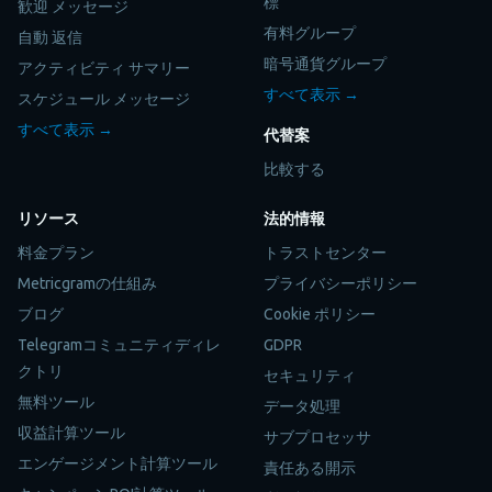
標
歓迎 メッセージ
有料グループ
自動 返信
暗号通貨グループ
アクティビティ サマリー
すべて表示 →
スケジュール メッセージ
すべて表示 →
代替案
比較する
リソース
法的情報
料金プラン
トラストセンター
Metricgramの仕組み
プライバシーポリシー
ブログ
Cookie ポリシー
Telegramコミュニティディレ
GDPR
クトリ
セキュリティ
無料ツール
データ処理
収益計算ツール
サブプロセッサ
エンゲージメント計算ツール
責任ある開示