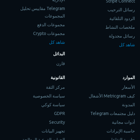
Stripe Connect
Telegram مقاييس تحليل
رسائل الترحيب
المجموعات
الردود التلقائية
مجموعات الدفع
ملخصات النشاط
مجموعات Crypto
رسائل مجدولة
شاهد كل
شاهد كل
البدائل
قارن
الموارد
القانونية
الأسعار
مركز الثقة
كيف Metricgram الأشغال
سياسة الخصوصية
المدونة
سياسة كوكي
دليل مجتمعات Telegram
GDPR
أدوات مجانية
Security
حاسبة الإيرادات
تجهيز البيانات
حاسبة التفاعل
الجهات الفرعية المعالجة