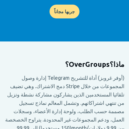
جربها مجاناً
ماذا؟OverGroups؟
(أوفر غروبز) أداة للتشريح Telegram إدارة وصول
المجموعات من خلال Stripe دمج الاشتراك. وهي تضيف
تلقائيا المستخدمين الذين يشاركون مشاركة نشطة وتزيل
من تنتهي اشتراكاتهم. وتشمل المعالم نماذج تسجيل
مصممة حسب الطلب، ولوحة إدارة الأعضاء، وسجلات
العمل، ودعم المجموعات غير المحدودة. يتراوح الخصخصة
بين 9.99 دولارات/month(150 مستخدما) إلى 99.99