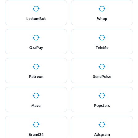
LectumBot
Whop
OxaPay
TeleMe
Patreon
SendPulse
Mava
Popsters
Brand24
Adsgram