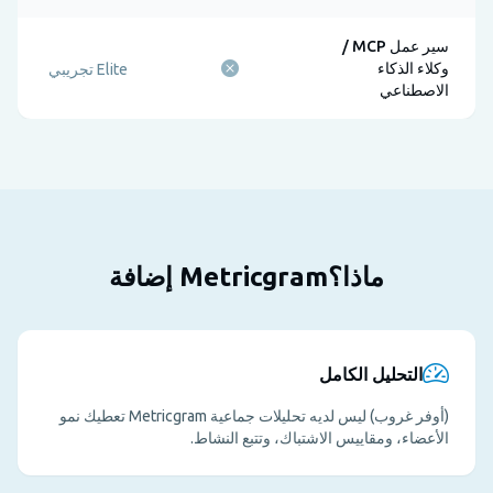
سير عمل MCP /
وكلاء الذكاء
Elite تجريبي
الاصطناعي
ماذا؟Metricgram إضافة
التحليل الكامل
(أوفر غروب) ليس لديه تحليلات جماعية Metricgram تعطيك نمو
الأعضاء، ومقاييس الاشتباك، وتتبع النشاط.