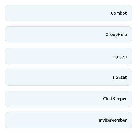
Combot
GroupHelp
روز بوت
TGStat
ChatKeeper
InviteMember