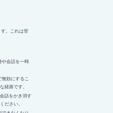
ます。これは管
時や会話を一時
で無効にするこ
な経路です。
会話をかき消す
ください。
加できなくなり