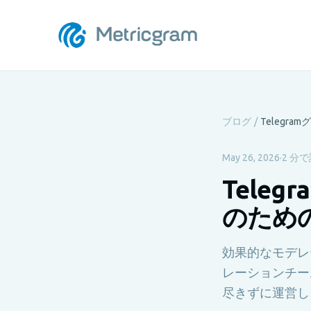
ブログ
/
May 26, 2026
·
2 分
Tele
のため
効果的なモデレ
レーションチー
尽きずに運営し