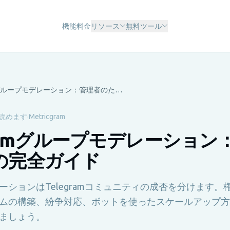
機能
料金
リソース
無料ツール
Telegramグループモデレーション：管理者のための完全ガイド
で読めます
·
Metricgram
gramグループモデレーション
の完全ガイド
ーションはTelegramコミュニティの成否を分けます。
ムの構築、紛争対応、ボットを使ったスケールアップ方
ましょう。