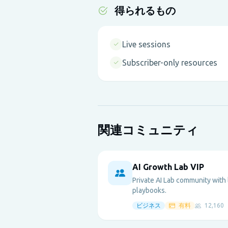
得られるもの
Live sessions
Subscriber-only resources
関連コミュニティ
AI Growth Lab VIP
Private AI Lab community with
playbooks.
ビジネス
有料
12,160