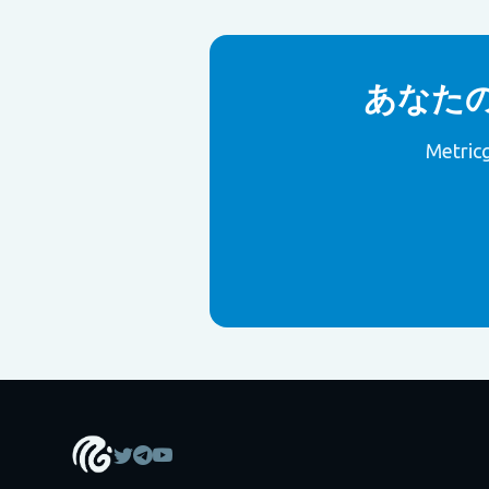
あなた
Metr