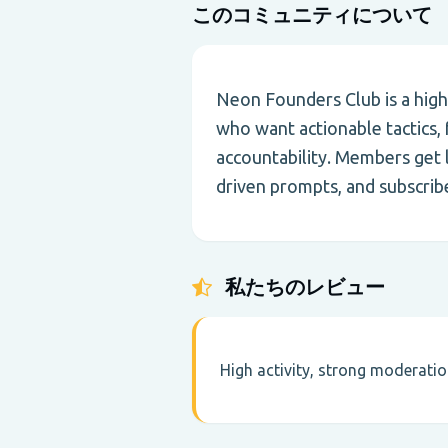
このコミュニティについて
Neon Founders Club is a hig
who want actionable tactics,
accountability. Members get l
driven prompts, and subscribe
私たちのレビュー
High activity, strong moderati