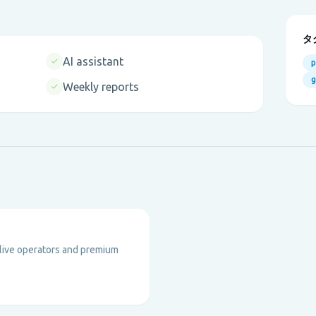
タ
AI assistant
p
Weekly reports
 live operators and premium