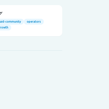
グ
aid-community
operators
growth