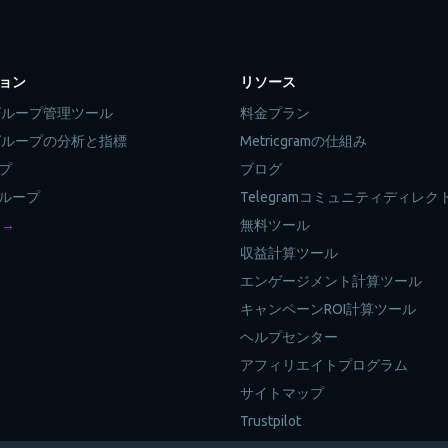
ョン
リソース
amグループ管理ツール
料金プラン
amグループの分析と指標
Metricgramの仕組み
プ
ブログ
ループ
Telegramコミュニティディレク
 →
無料ツール
収益計算ツール
エンゲージメント計算ツール
キャンペーンROI計算ツール
ヘルプセンター
アフィリエイトプログラム
サイトマップ
Trustpilot