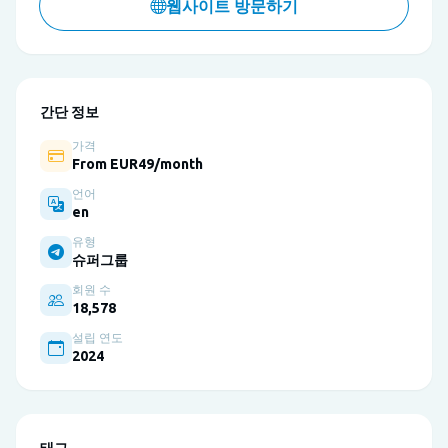
웹사이트 방문하기
간단 정보
가격
From EUR49/month
언어
en
유형
슈퍼그룹
회원 수
18,578
설립 연도
2024
태그