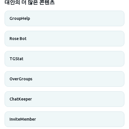
대안의 더 많은 콘텐츠
GroupHelp
Rose Bot
TGStat
OverGroups
ChatKeeper
InviteMember