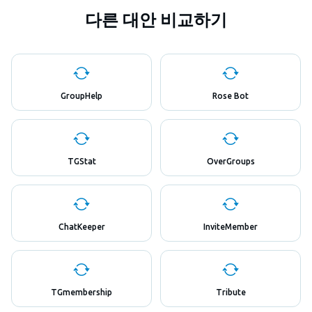
다른 대안 비교하기
GroupHelp
Rose Bot
TGStat
OverGroups
ChatKeeper
InviteMember
TGmembership
Tribute