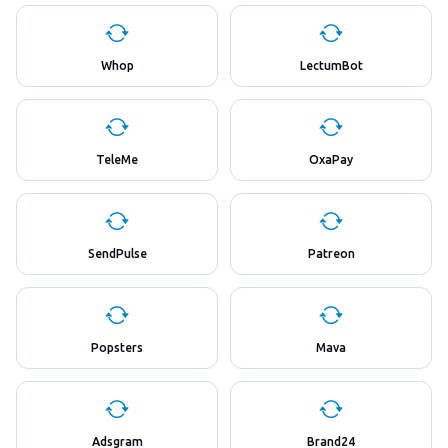
Whop
LectumBot
TeleMe
OxaPay
SendPulse
Patreon
Popsters
Mava
Adsgram
Brand24