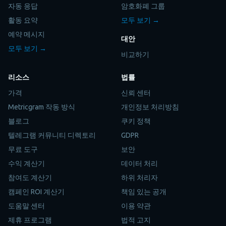
자동 응답
암호화폐 그룹
활동 요약
모두 보기 →
예약 메시지
대안
모두 보기 →
비교하기
리소스
법률
가격
신뢰 센터
Metricgram 작동 방식
개인정보 처리방침
블로그
쿠키 정책
텔레그램 커뮤니티 디렉토리
GDPR
무료 도구
보안
수익 계산기
데이터 처리
참여도 계산기
하위 처리자
캠페인 ROI 계산기
책임 있는 공개
도움말 센터
이용 약관
제휴 프로그램
법적 고지