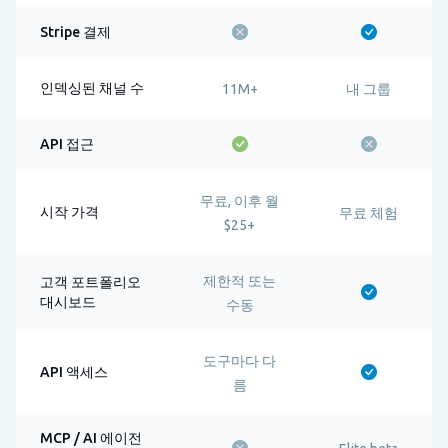
Stripe 결제
인덱싱된 채널 수
11M+
내 그룹
API 접근
무료, 이후 월
시작 가격
무료 체험
$25+
제한적 또는
고객 포트폴리오
대시보드
수동
도구마다 다
API 액세스
름
MCP / AI 에이전