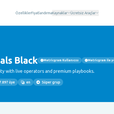
Özellikler
Fiyatlandırma
Kaynaklar
Ücretsiz Araçlar
als Black
Metricgram Kullanıcısı
Metricgram ile y
ty with live operators and premium playbooks.
7.897 üye
en
Süper grup