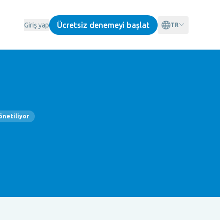
Ücretsiz denemeyi başlat
Giriş yap
TR
önetiliyor