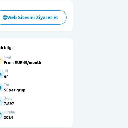
Web Sitesini Ziyaret Et
lı bilgi
Fiyat
From EUR49/month
Dil
en
Tür
Süper grup
Üyeler
7.897
Kuruluş
2024