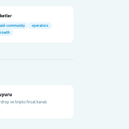
iketler
aid-community
operators
growth
uyuru
drop ve kripto fırsat kanalı