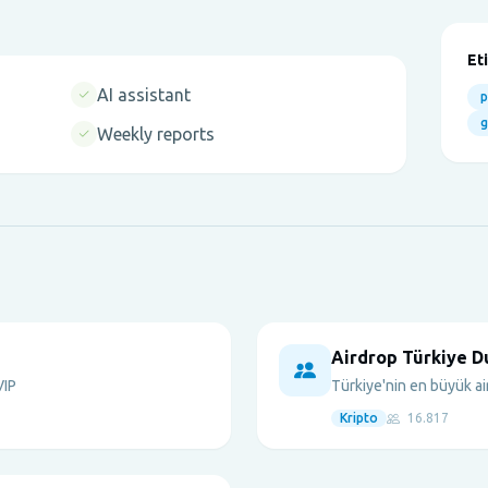
Et
AI assistant
p
Weekly reports
Airdrop Türkiye D
VIP
Türkiye'nin en büyük air
Kripto
16.817