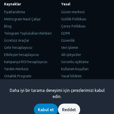
Kaynaklar
Yasal
Fiyatlandırma
Güven merkezi
Metricgram Nasıl Çalışır
Gizlilik Politikası
Blog
Çerez Politikası
Telegram Toplulukları Rehberi
GDPR
Ücretsiz Araçlar
Güvenlik
Gelir hesaplayıcısı
Veri işleme
Etkileşim hesaplayıcısı
Alt işleyiciler
Kampanya ROI hesaplayıcısı
Sorumlu açıklama
Yardım Merkezi
Kullanım koşulları
Ortaklık Programı
Yasal bildirim
Site Haritası
Daha iyi bir tarama deneyimi için çerezlerimizi kabul
Trustpilot
edin.
Copyright © 2026 Metricgram. Tüm hakları saklıdır.
Kabul et
Reddet