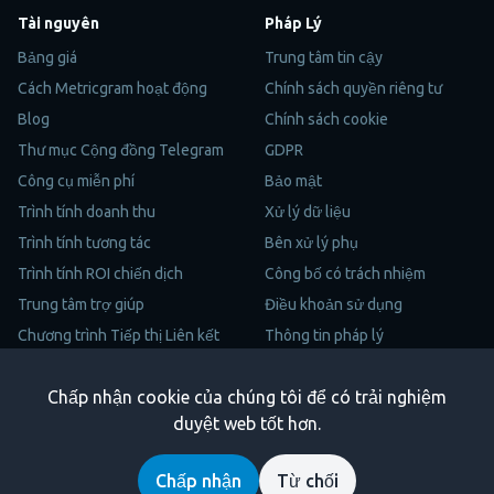
Tài nguyên
Pháp Lý
Bảng giá
Trung tâm tin cậy
Cách Metricgram hoạt động
Chính sách quyền riêng tư
Blog
Chính sách cookie
Thư mục Cộng đồng Telegram
GDPR
Công cụ miễn phí
Bảo mật
Trình tính doanh thu
Xử lý dữ liệu
Trình tính tương tác
Bên xử lý phụ
Trình tính ROI chiến dịch
Công bố có trách nhiệm
Trung tâm trợ giúp
Điều khoản sử dụng
Chương trình Tiếp thị Liên kết
Thông tin pháp lý
Sơ Đồ Trang
Chấp nhận cookie của chúng tôi để có trải nghiệm
Trustpilot
duyệt web tốt hơn.
Copyright © 2026 Metricgram. Bảo lưu mọi quyền.
Chấp nhận
Từ chối