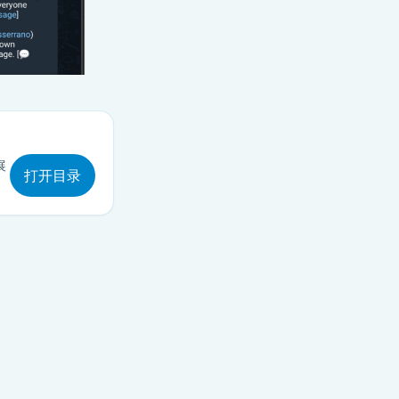
展
打开目录