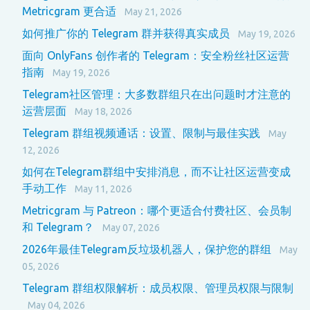
Metricgram 更合适
May 21, 2026
如何推广你的 Telegram 群并获得真实成员
May 19, 2026
面向 OnlyFans 创作者的 Telegram：安全粉丝社区运营
指南
May 19, 2026
Telegram社区管理：大多数群组只在出问题时才注意的
运营层面
May 18, 2026
Telegram 群组视频通话：设置、限制与最佳实践
May
12, 2026
如何在Telegram群组中安排消息，而不让社区运营变成
手动工作
May 11, 2026
Metricgram 与 Patreon：哪个更适合付费社区、会员制
和 Telegram？
May 07, 2026
2026年最佳Telegram反垃圾机器人，保护您的群组
May
05, 2026
Telegram 群组权限解析：成员权限、管理员权限与限制
May 04, 2026