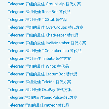
Telegram 群组的最佳 GroupHelp 替代方案
Telegram 群组最佳 Rose Bot 替代品
Telegram 群组最佳 TGStat 替代品
Telegram 群组的最佳 OverGroups 替代方案
Telegram 群组的最佳 ChatKeeper 替代品
Telegram 群组的最佳 InviteMember 替代方案
Telegram 群组最佳 TGmembership 替代品
Telegram 群组最佳 Tribute 替代方案
Telegram 群组的最佳 Whop 替代品
Telegram 群组的最佳 LectumBot 替代品
Telegram 群组最佳 TeleMe 替代方案
Telegram 群组最佳 OxaPay 替代方案
Telegram群组的最佳SendPulse替代方案
Telegram群组的最佳Patreon替代品