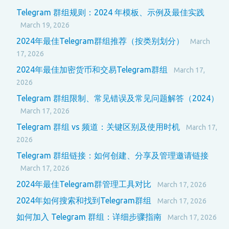
Telegram 群组规则：2024 年模板、示例及最佳实践
March 19, 2026
2024年最佳Telegram群组推荐（按类别划分）
March
17, 2026
2024年最佳加密货币和交易Telegram群组
March 17,
2026
Telegram 群组限制、常见错误及常见问题解答（2024）
March 17, 2026
Telegram 群组 vs 频道：关键区别及使用时机
March 17,
2026
Telegram 群组链接：如何创建、分享及管理邀请链接
March 17, 2026
2024年最佳Telegram群管理工具对比
March 17, 2026
2024年如何搜索和找到Telegram群组
March 17, 2026
如何加入 Telegram 群组：详细步骤指南
March 17, 2026