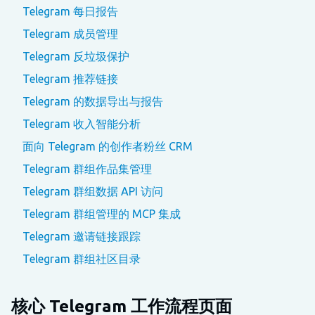
Telegram 每日报告
Telegram 成员管理
Telegram 反垃圾保护
Telegram 推荐链接
Telegram 的数据导出与报告
Telegram 收入智能分析
面向 Telegram 的创作者粉丝 CRM
Telegram 群组作品集管理
Telegram 群组数据 API 访问
Telegram 群组管理的 MCP 集成
Telegram 邀请链接跟踪
Telegram 群组社区目录
核心 Telegram 工作流程页面