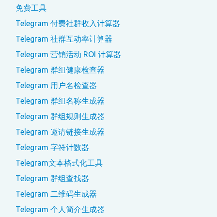
免费工具
Telegram 付费社群收入计算器
Telegram 社群互动率计算器
Telegram 营销活动 ROI 计算器
Telegram 群组健康检查器
Telegram 用户名检查器
Telegram 群组名称生成器
Telegram 群组规则生成器
Telegram 邀请链接生成器
Telegram 字符计数器
Telegram文本格式化工具
Telegram 群组查找器
Telegram 二维码生成器
Telegram 个人简介生成器