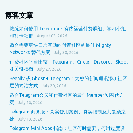
博客文章
教练如何使用 Telegram：有序运营付费群组、学习小组
和打卡社群
August 03, 2026
适合需要更快日常互动的付费社区的最佳 Mighty
Networks 替代方案
July 30, 2026
付费社区平台比较：Telegram、Circle、Discord、Skool
及关键权衡
July 27, 2026
Beehiiv 或 Ghost + Telegram：为您的新闻通讯添加社区
层的简洁方式
July 20, 2026
适合Telegram会员和付费社区的最佳Memberful替代方
案
July 16, 2026
Telegram 商务版：真实使用案例、真实限制及其复杂之
处
July 13, 2026
Telegram Mini Apps 指南：社区何时需要，何时过度设