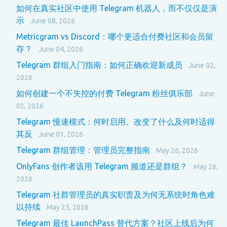
如何在真实社区中使用 Telegram 机器人，而不仅仅是演
示
June 08, 2026
Metricgram vs Discord：哪个更适合付费社区和会员留
存？
June 04, 2026
Telegram 群组入门指南：如何正确欢迎新成员
June 02,
2026
如何创建一个不失控的付费 Telegram 粉丝俱乐部
June
02, 2026
Telegram 慢速模式：何时启用、改变了什么及何时适得
其反
June 01, 2026
Telegram 群组管理：管理员完整指南
May 26, 2026
OnlyFans 创作者该用 Telegram 频道还是群组？
May 26,
2026
Telegram 社群管理员的真实职责及为何无系统时角色难
以持续
May 25, 2026
Telegram 最佳 LaunchPass 替代方案？社区上线后为何