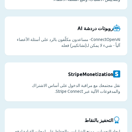
روبوتات دردشة AI
ConnectOpenAI- مساعدون مكلّفون بالرد على أسئلة الأعضاء
آلياً - شيء لا يمكن لـ(تشاتكيبر) فعله
StripeMonetization
نقل مجتمعك مع مراقبة الدخول على أساس الاشتراك
والمدفوعات الآلية عبر Stripe Connect.
التحفيز بالنقاط
إيجاد التحديات، ومنح الشارات، والحفاظ على لوحات القيادة لدفع