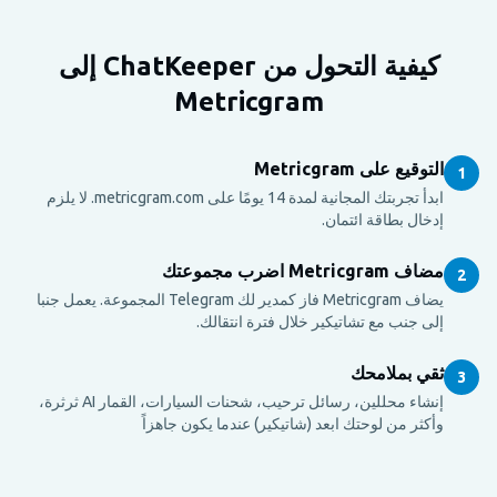
كيفية التحول من ChatKeeper إلى
Metricgram
التوقيع على Metricgram
1
ابدأ تجربتك المجانية لمدة 14 يومًا على metricgram.com. لا يلزم
إدخال بطاقة ائتمان.
مضاف Metricgram اضرب مجموعتك
2
يضاف Metricgram فاز كمدير لك Telegram المجموعة. يعمل جنبا
إلى جنب مع تشاتيكير خلال فترة انتقالك.
ثقي بملامحك
3
إنشاء محللين، رسائل ترحيب، شحنات السيارات، القمار AI ثرثرة،
وأكثر من لوحتك ابعد (شاتيكير) عندما يكون جاهزاً