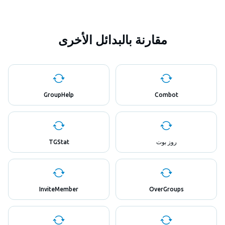
مقارنة بالبدائل الأخرى
GroupHelp
Combot
روز بوت
TGStat
InviteMember
OverGroups