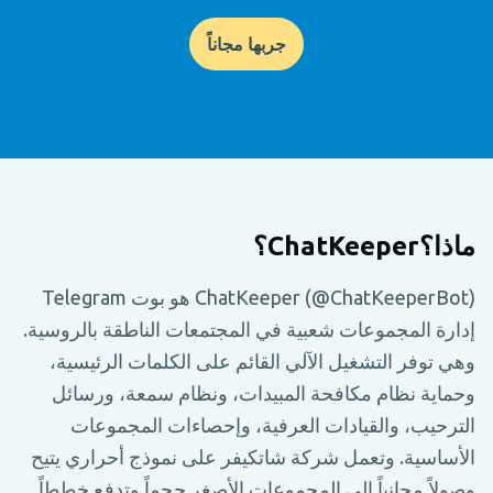
جربها مجاناً
ماذا؟ChatKeeper؟
ChatKeeper (@ChatKeeperBot) هو بوت Telegram
إدارة المجموعات شعبية في المجتمعات الناطقة بالروسية.
وهي توفر التشغيل الآلي القائم على الكلمات الرئيسية،
وحماية نظام مكافحة المبيدات، ونظام سمعة، ورسائل
الترحيب، والقيادات العرفية، وإحصاءات المجموعات
الأساسية. وتعمل شركة شاتكيفر على نموذج أحراري يتيح
وصولاً مجانياً إلى المجموعات الأصغر حجماً وتدفع خططاً