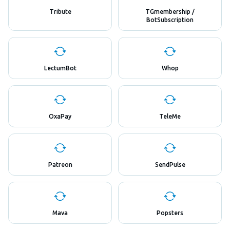
Tribute
TGmembership /
BotSubscription
LectumBot
Whop
OxaPay
TeleMe
Patreon
SendPulse
Mava
Popsters