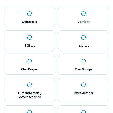
GroupHelp
Combot
روز بوت
TGStat
ChatKeeper
OverGroups
TGmembership /
InviteMember
BotSubscription