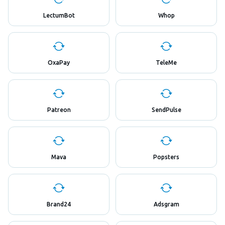
LectumBot
Whop
OxaPay
TeleMe
Patreon
SendPulse
Mava
Popsters
Brand24
Adsgram