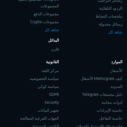
رسائل الترحيب
المجموعات
الردود التلقائية
مجموعات الدفع
ملخصات النشاط
مجموعات Crypto
رسائل مجدولة
شاهد كل
شاهد كل
البدائل
قارن
الموارد
القانونية
الأسعار
مركز الثقة
كيف Metricgram الأشغال
سياسة الخصوصية
المدونة
سياسة كوكي
دليل مجتمعات Telegram
GDPR
أدوات مجانية
Security
حاسبة الإيرادات
تجهيز البيانات
حاسبة التفاعل
الجهات الفرعية المعالجة
حاسبة عائد الاستثمار للحملات
الكشف المسؤول