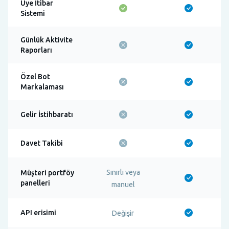
Üye İtibar
Sistemi
Günlük Aktivite
Raporları
Özel Bot
Markalaması
Gelir İstihbaratı
Davet Takibi
Sınırlı veya
Müşteri portföy
panelleri
manuel
API erisimi
Değişir