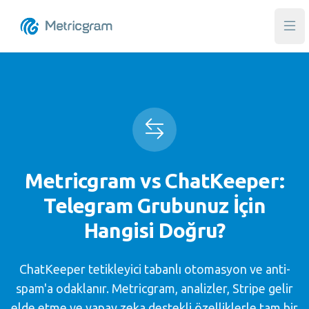
Ana
Metricgram vs ChatKeeper:
Telegram Grubunuz İçin
Hangisi Doğru?
ChatKeeper tetikleyici tabanlı otomasyon ve anti-
spam'a odaklanır. Metricgram, analizler, Stripe gelir
elde etme ve yapay zeka destekli özelliklerle tam bir