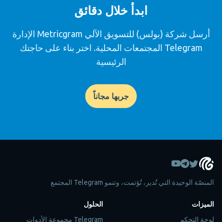
ابدأ خلال دقائق
أرسل شركة (بولس) للتسويق الآلي Metricgram الإدارة
Telegram المجتمعات المحلية. اختر بناء على حاجتك
الرئيسية
جربها مجاناً
المنصّة الوحيدة التي تُدير، تُؤتمت، وتنمو Telegram المجتمع
الميزات
الحلول
لوحة التحكم
Telegram مجموعة الأدوات