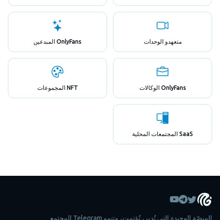
متعهدو الوحدات
OnlyFans المبدعين
OnlyFans الوكالات
NFT المجموعات
SaaS المجتمعات المحلية
المنصّة الوحيدة التي تُدير، تُؤتمت، وتنمو Telegram المجتمع