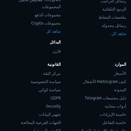
رسائل الترحيب
المجموعات
الردود التلقائية
مجموعات الدفع
ملخصات النشاط
مجموعات Crypto
رسائل مجدولة
شاهد كل
شاهد كل
البدائل
قارن
الموارد
القانونية
الأسعار
مركز الثقة
كيف Metricgram الأشغال
سياسة الخصوصية
المدونة
سياسة كوكي
دليل مجتمعات Telegram
GDPR
أدوات مجانية
Security
حاسبة الإيرادات
تجهيز البيانات
حاسبة التفاعل
الجهات الفرعية المعالجة
حاسبة عائد الاستثمار للحملات
الكشف المسؤول