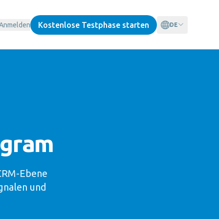
Kostenlose Testphase starten
Anmelden
DE
egram
e CRM-Ebene
gnalen und