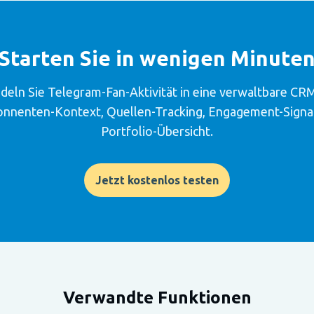
Starten Sie in wenigen Minute
eln Sie Telegram-Fan-Aktivität in eine verwaltbare C
onnenten-Kontext, Quellen-Tracking, Engagement-Signa
Portfolio-Übersicht.
Jetzt kostenlos testen
Verwandte Funktionen