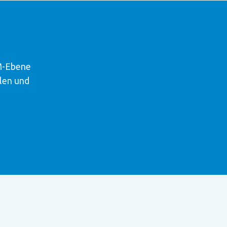
n
RM-Ebene
len und