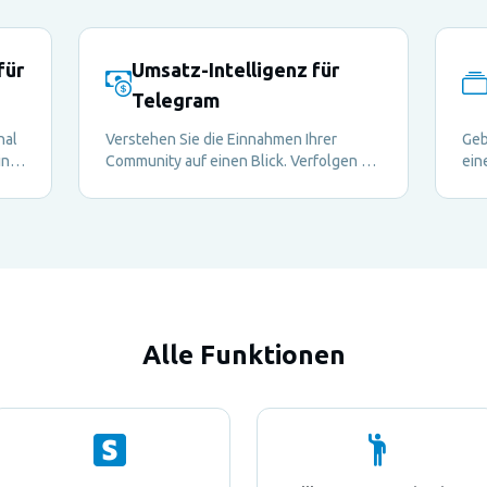
für
Umsatz-Intelligenz für
Telegram
nal
Verstehen Sie die Einnahmen Ihrer
Geb
ink
Community auf einen Blick. Verfolgen Sie
ein
Abonnements, überwachen Sie
Kun
Zahlungstrends und treffen Sie
Sch
datenbasierte
Monetarisierungsentscheidungen —
alles über Ihr Metricgram-Dashboard.
Alle Funktionen