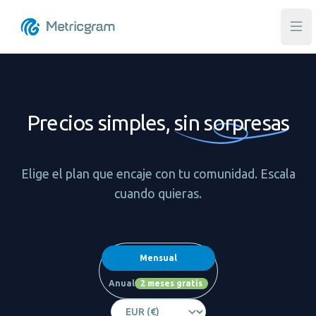
Abri
Precios simples,
sin sorpresas
Elige el plan que encaje con tu comunidad. Escala
cuando quieras.
Frecuencia de pago
Mensual
Anual
2 meses gratis